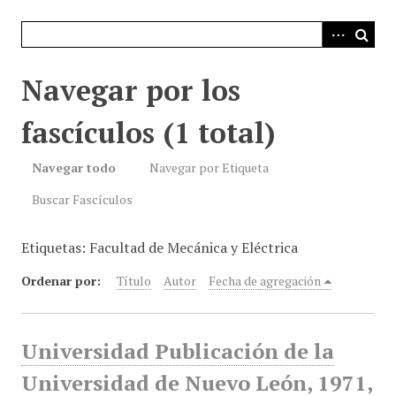
i
n
c
i
Navegar por los
p
a
fascículos (1 total)
l
Navegar todo
Navegar por Etiqueta
Buscar Fascículos
Etiquetas: Facultad de Mecánica y Eléctrica
Ordenar por:
Título
Autor
Fecha de agregación
Universidad Publicación de la
Universidad de Nuevo León, 1971,