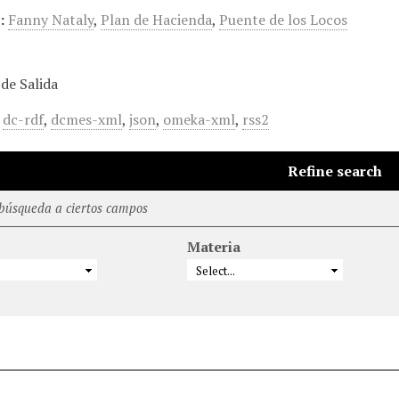
:
Fanny Nataly
,
Plan de Hacienda
,
Puente de los Locos
de Salida
,
dc-rdf
,
dcmes-xml
,
json
,
omeka-xml
,
rss2
Refine search
 búsqueda a ciertos campos
Materia