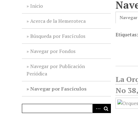
Nave
i
Inicio
n
Navegar
c
Acerca de la Hemeroteca
i
Etiquetas
p
Búsqueda por Fascículos
a
l
Navegar por Fondos
Navegar por Publicación
Periódica
La Or
Navegar por Fascículos
No 38,