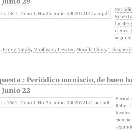
 Junio 29
Periódic
Roberto
locales 
ciencia 
segund
:
Fanny Nataly
,
Mirabeau y Lavater
,
Muralla China
,
Tabaquería
questa : Periódico omniscio, de buen 
 Junio 22
Periódi
Roberto
locales
ciencia
segund