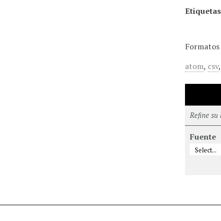
Etiquetas
Formatos 
atom
,
csv
Refine su
Fuente