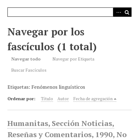
i
n
c
i
Navegar por los
p
a
fascículos (1 total)
l
Navegar todo
Navegar por Etiqueta
Buscar Fascículos
Etiquetas: Fenómenos linguísticos
Ordenar por:
Título
Autor
Fecha de agregación
Humanitas, Sección Noticias,
Reseñas y Comentarios, 1990, No