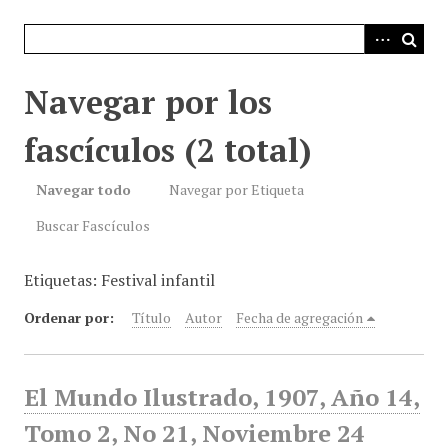
i
n
c
i
Navegar por los
p
a
fascículos (2 total)
l
Navegar todo
Navegar por Etiqueta
Buscar Fascículos
Etiquetas: Festival infantil
Ordenar por:
Título
Autor
Fecha de agregación
El Mundo Ilustrado, 1907, Año 14,
Tomo 2, No 21, Noviembre 24