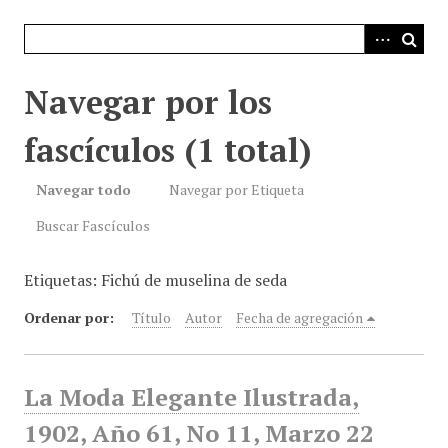
i
n
c
i
Navegar por los
p
a
fascículos (1 total)
l
Navegar todo
Navegar por Etiqueta
Buscar Fascículos
Etiquetas: Fichú de muselina de seda
Ordenar por:
Título
Autor
Fecha de agregación
La Moda Elegante Ilustrada,
1902, Año 61, No 11, Marzo 22