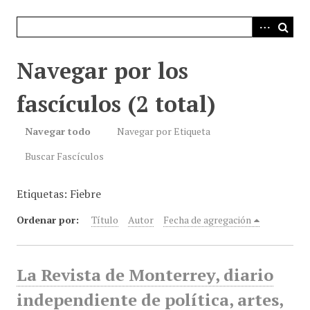
i
n
c
i
Navegar por los
p
a
fascículos (2 total)
l
Navegar todo
Navegar por Etiqueta
Buscar Fascículos
Etiquetas: Fiebre
Ordenar por:
Título
Autor
Fecha de agregación
La Revista de Monterrey, diario
independiente de política, artes,