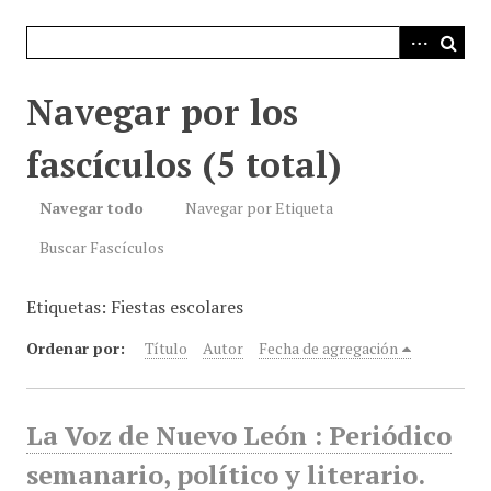
i
n
c
i
Navegar por los
p
a
fascículos (5 total)
l
Navegar todo
Navegar por Etiqueta
Buscar Fascículos
Etiquetas: Fiestas escolares
Ordenar por:
Título
Autor
Fecha de agregación
La Voz de Nuevo León : Periódico
semanario, político y literario.