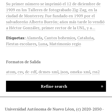
Su primer número se imprimió el 12 de diciembre de
1909 en los Talleres de fotograbado Zig-Zag, en la
ciudad de Monterrey. Fue fundado en 1909 por el
salvadoreño Alberto Buerón; años más tarde lo vendió
a Héctor González, primer rector de la UNL, y a…
Etiquetas:
Alameda
,
Cantos bohemios
,
Cataluña
,
Fiestas escolares
,
Luna
,
Matrimonio regio
Formatos de Salida
atom
,
csv
,
dc-rdf
,
dcmes-xml
,
json
,
omeka-xml
,
rss2
Refine search
Universidad Autónoma de Nuevo Léon, (c) 2020-2030 -