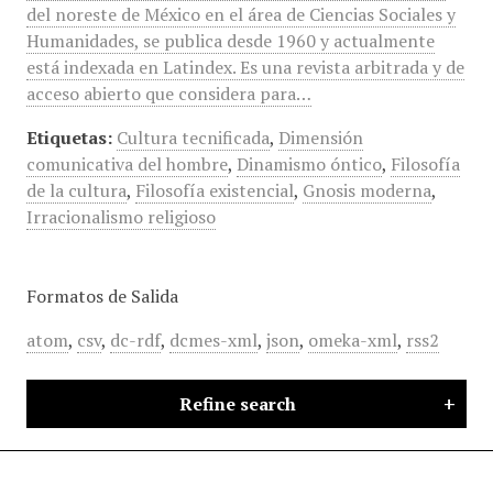
del noreste de México en el área de Ciencias Sociales y
Humanidades, se publica desde 1960 y actualmente
está indexada en Latindex. Es una revista arbitrada y de
acceso abierto que considera para…
Etiquetas:
Cultura tecnificada
,
Dimensión
comunicativa del hombre
,
Dinamismo óntico
,
Filosofía
de la cultura
,
Filosofía existencial
,
Gnosis moderna
,
Irracionalismo religioso
Formatos de Salida
atom
,
csv
,
dc-rdf
,
dcmes-xml
,
json
,
omeka-xml
,
rss2
Refine search