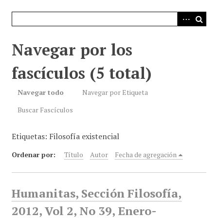
i
n
c
i
Navegar por los
p
a
fascículos (5 total)
l
Navegar todo
Navegar por Etiqueta
Buscar Fascículos
Etiquetas: Filosofía existencial
Ordenar por:
Título
Autor
Fecha de agregación
Humanitas, Sección Filosofía,
2012, Vol 2, No 39, Enero-