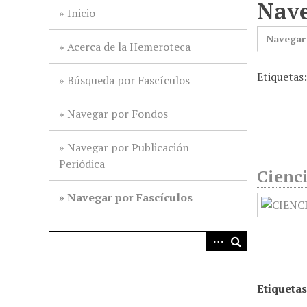
Nave
i
Inicio
n
Navegar
c
Acerca de la Hemeroteca
i
Etiquetas:
p
Búsqueda por Fascículos
a
l
Navegar por Fondos
Navegar por Publicación
Periódica
Cienci
Navegar por Fascículos
Etiquetas