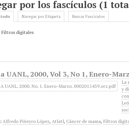
gar por los fascículos (1 tota
 todo
Navegar por Etiqueta
Buscar Fascículos
 Filtros digitales
a UANL, 2000, Vol 3, No 1, Enero-Marz
La 
y d
con
Leó
soc
:
Alfredo Piñeyro López
,
Atlatl
,
Cáncer de mama
,
Filtros digit