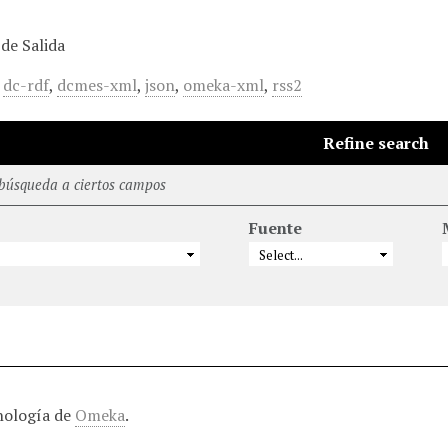
de Salida
,
dc-rdf
,
dcmes-xml
,
json
,
omeka-xml
,
rss2
Refine search
 búsqueda a ciertos campos
Fuente
nología de
Omeka
.