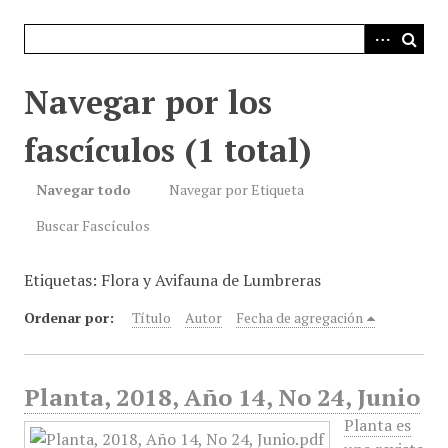
i
n
c
i
Navegar por los
p
a
fascículos (1 total)
l
Navegar todo
Navegar por Etiqueta
Buscar Fascículos
Etiquetas: Flora y Avifauna de Lumbreras
Ordenar por:
Título
Autor
Fecha de agregación
Planta, 2018, Año 14, No 24, Junio
Planta es