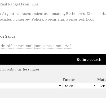
 Raúl Rangel Frías, Luis…
:
Argentina
,
Asentamientos humanos
,
Bachilleres
,
Dilema urb
ociales
,
Fomerrey
,
Policía
,
Precaristas
,
Presos políticos
de Salida
,
dc-rdf
,
dcmes-xml
,
json
,
omeka-xml
,
rss2
Refine search
 búsqueda a ciertos campos
Fuente
Mate