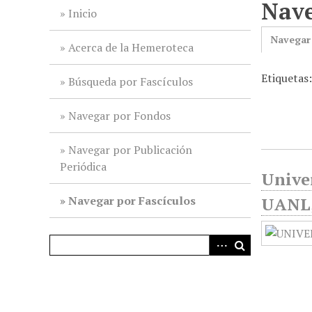
Nave
i
Inicio
n
Navegar
c
Acerca de la Hemeroteca
i
Etiquetas
p
Búsqueda por Fascículos
a
l
Navegar por Fondos
Navegar por Publicación
Periódica
Unive
Navegar por Fascículos
UANL, 