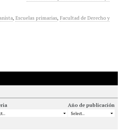
anista
,
Escuelas primarias
,
Facultad de Derecho y
ria
Año de publicación