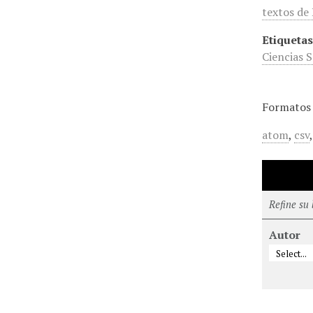
textos de
Etiquetas
Ciencias S
Formatos 
atom
,
csv
Refine su
Autor