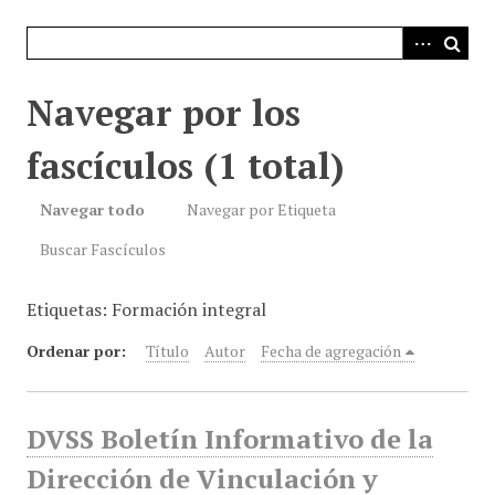
i
n
c
i
Navegar por los
p
a
fascículos (1 total)
l
Navegar todo
Navegar por Etiqueta
Buscar Fascículos
Etiquetas: Formación integral
Ordenar por:
Título
Autor
Fecha de agregación
DVSS Boletín Informativo de la
Dirección de Vinculación y