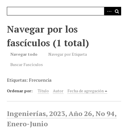
i
n
c
i
Navegar por los
p
a
fascículos (1 total)
l
Navegar todo
Navegar por Etiqueta
Buscar Fascículos
Etiquetas: Frecuencia
Ordenar por:
Título
Autor
Fecha de agregación
Ingenierías, 2023, Año 26, No 94,
Enero-Junio