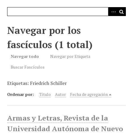
i
n
c
i
Navegar por los
p
a
fascículos (1 total)
l
Navegar todo
Navegar por Etiqueta
Buscar Fascículos
Etiquetas: Friedrich Schiller
Ordenar por:
Título
Autor
Fecha de agregación
Armas y Letras, Revista de la
Universidad Autónoma de Nuevo