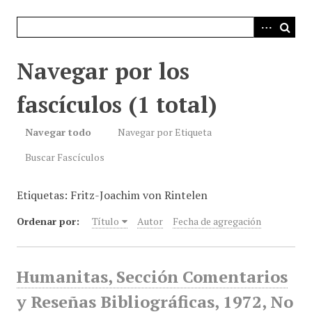
i
n
c
i
Navegar por los
p
a
fascículos (1 total)
l
Navegar todo
Navegar por Etiqueta
Buscar Fascículos
Etiquetas: Fritz-Joachim von Rintelen
Ordenar por:
Título
Autor
Fecha de agregación
Humanitas, Sección Comentarios
y Reseñas Bibliográficas, 1972, No