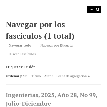
i
n
c
i
Navegar por los
p
a
fascículos (1 total)
l
Navegar todo
Navegar por Etiqueta
Buscar Fascículos
Etiquetas: Fusión
Ordenar por:
Título
Autor
Fecha de agregación
Ingenierías, 2025, Año 28, No 99,
Julio-Diciembre