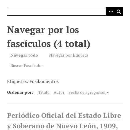
i
n
c
i
Navegar por los
p
a
fascículos (4 total)
l
Navegar todo
Navegar por Etiqueta
Buscar Fascículos
Etiquetas: Fusilamientos
Ordenar por:
Título
Autor
Fecha de agregación
Periódico Oficial del Estado Libre
y Soberano de Nuevo León, 1909,