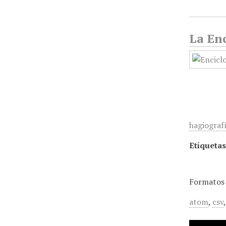
La Enc
hagiografí
Etiquetas
Formatos 
atom
,
csv