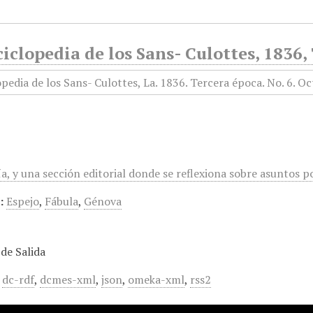
iclopedia de los Sans- Culottes, 1836,
a, y una sección editorial donde se reflexiona sobre asuntos polí
:
Espejo
,
Fábula
,
Génova
de Salida
,
dc-rdf
,
dcmes-xml
,
json
,
omeka-xml
,
rss2