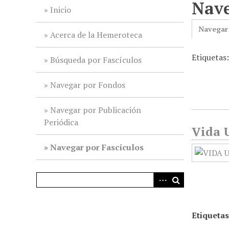
Nave
i
Inicio
n
Navegar
c
Acerca de la Hemeroteca
i
Etiquetas
p
Búsqueda por Fascículos
a
l
Navegar por Fondos
Navegar por Publicación
Periódica
Vida U
Navegar por Fascículos
Etiquetas