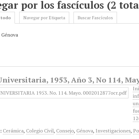
gar por los fascículos (2 tota
 todo
Navegar por Etiqueta
Buscar Fascículos
: Génova
niversitaria, 1953, Año 3, No 114, Ma
In
in
un
fu
12
:
Cerámica
,
Colegio Civil
,
Consejo
,
Génova
,
Investigaciones
,
Po