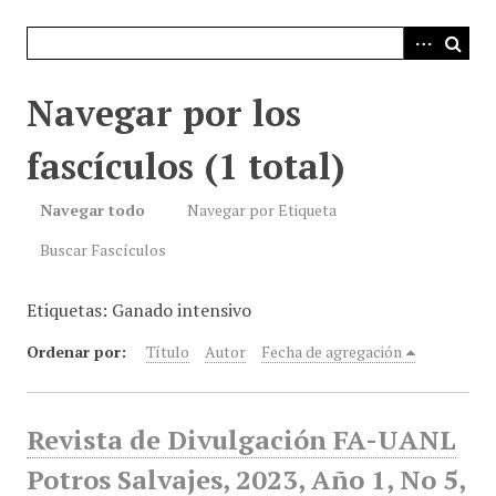
i
n
c
i
Navegar por los
p
a
fascículos (1 total)
l
Navegar todo
Navegar por Etiqueta
Buscar Fascículos
Etiquetas: Ganado intensivo
Ordenar por:
Título
Autor
Fecha de agregación
Revista de Divulgación FA-UANL
Potros Salvajes, 2023, Año 1, No 5,