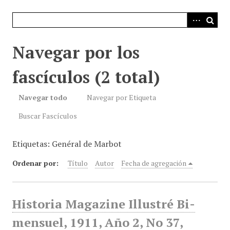
i
n
c
i
Navegar por los
p
a
fascículos (2 total)
l
Navegar todo
Navegar por Etiqueta
Buscar Fascículos
Etiquetas: Genéral de Marbot
Ordenar por:
Título
Autor
Fecha de agregación
Historia Magazine Illustré Bi-
mensuel, 1911, Año 2, No 37,