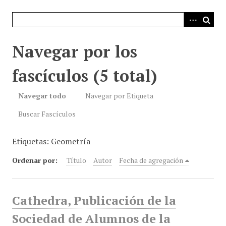
i
n
c
i
Navegar por los
p
a
fascículos (5 total)
l
Navegar todo
Navegar por Etiqueta
Buscar Fascículos
Etiquetas: Geometría
Ordenar por:
Título
Autor
Fecha de agregación
Cathedra, Publicación de la
Sociedad de Alumnos de la