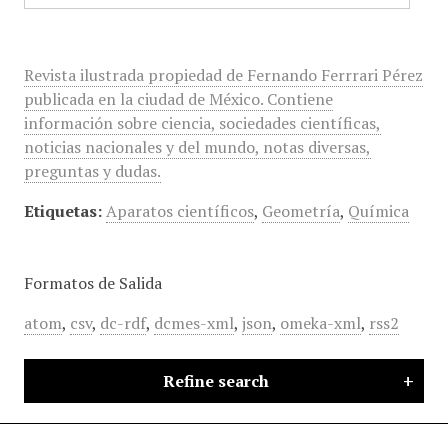
Revista ilustrada propiedad de Fernando Ferrrari Pérez
publicada en la ciudad de México. Contiene
información sobre ciencia, sociedades científicas,
noticias nacionales y del mundo, notas diversas,
preguntas y dudas.
Etiquetas:
Aparatos científicos
,
Geometría
,
Química
Formatos de Salida
atom
,
csv
,
dc-rdf
,
dcmes-xml
,
json
,
omeka-xml
,
rss2
Refine search