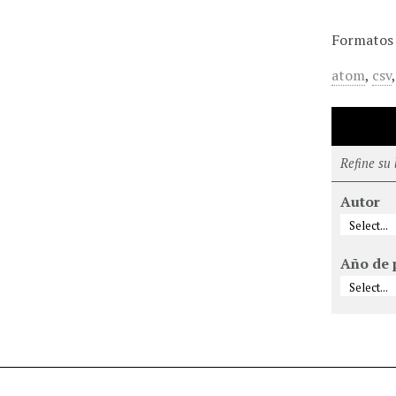
Formatos 
atom
,
csv
Refine su
Autor
Año de 