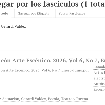
gar por los fascículos (1 tota
 todo
Navegar por Etiqueta
Buscar Fascículos
: Gerardi Valdez
ón Arte Escénico, 2026, Vol 6, No 7, 
Camale
Artes 
electr
Autóno
Escéni
:
Actuación
,
Gerardi Valdez
,
Poesía
,
Teatro y Escena