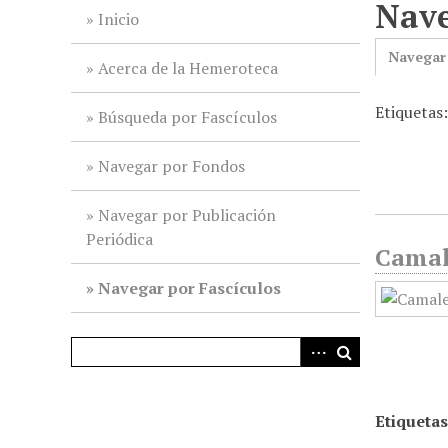
Nave
i
Inicio
n
Navegar
c
Acerca de la Hemeroteca
i
Etiquetas
p
Búsqueda por Fascículos
a
l
Navegar por Fondos
Navegar por Publicación
Periódica
Camale
Navegar por Fascículos
Etiquetas