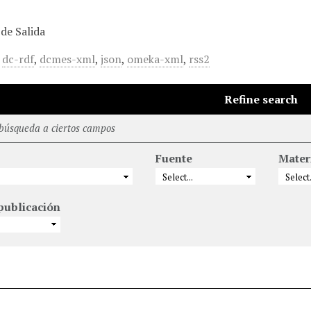
de Salida
,
dc-rdf
,
dcmes-xml
,
json
,
omeka-xml
,
rss2
Refine search
 búsqueda a ciertos campos
Fuente
Mater
publicación