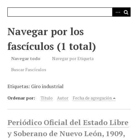
i
n
c
i
Navegar por los
p
a
fascículos (1 total)
l
Navegar todo
Navegar por Etiqueta
Buscar Fascículos
Etiquetas: Giro industrial
Ordenar por:
Título
Autor
Fecha de agregación
Periódico Oficial del Estado Libre
y Soberano de Nuevo León, 1909,