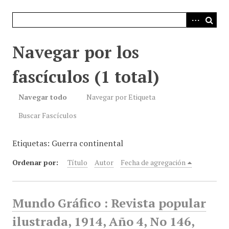
i
n
c
i
Navegar por los
p
a
fascículos (1 total)
l
Navegar todo
Navegar por Etiqueta
Buscar Fascículos
Etiquetas: Guerra continental
Ordenar por:
Título
Autor
Fecha de agregación
Mundo Gráfico : Revista popular
ilustrada, 1914, Año 4, No 146,