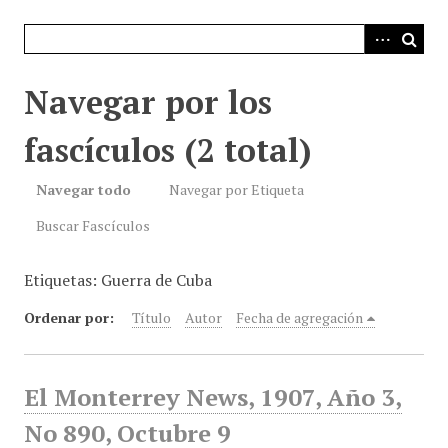
i
n
c
i
Navegar por los
p
a
fascículos (2 total)
l
Navegar todo
Navegar por Etiqueta
Buscar Fascículos
Etiquetas: Guerra de Cuba
Ordenar por:
Título
Autor
Fecha de agregación
El Monterrey News, 1907, Año 3,
No 890, Octubre 9