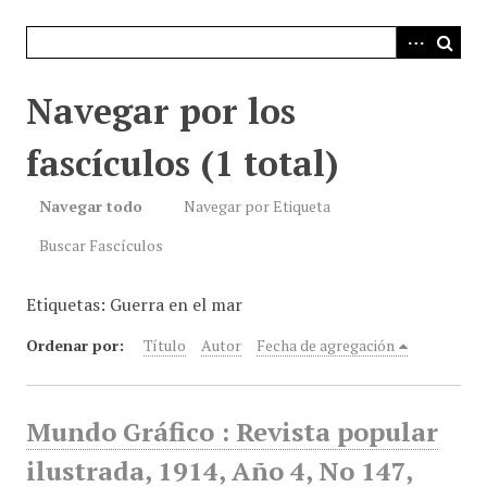
i
n
c
i
Navegar por los
p
a
fascículos (1 total)
l
Navegar todo
Navegar por Etiqueta
Buscar Fascículos
Etiquetas: Guerra en el mar
Ordenar por:
Título
Autor
Fecha de agregación
Mundo Gráfico : Revista popular
ilustrada, 1914, Año 4, No 147,