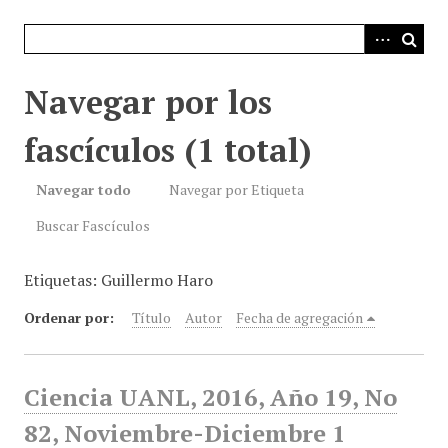
i
n
c
i
Navegar por los
p
a
fascículos (1 total)
l
Navegar todo
Navegar por Etiqueta
Buscar Fascículos
Etiquetas: Guillermo Haro
Ordenar por:
Título
Autor
Fecha de agregación
Ciencia UANL, 2016, Año 19, No
82, Noviembre-Diciembre 1