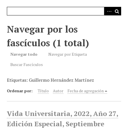
i
n
c
i
Navegar por los
p
a
fascículos (1 total)
l
Navegar todo
Navegar por Etiqueta
Buscar Fascículos
Etiquetas: Guillermo Hernández Martínez
Ordenar por:
Título
Autor
Fecha de agregación
Vida Universitaria, 2022, Año 27,
Edición Especial, Septiembre