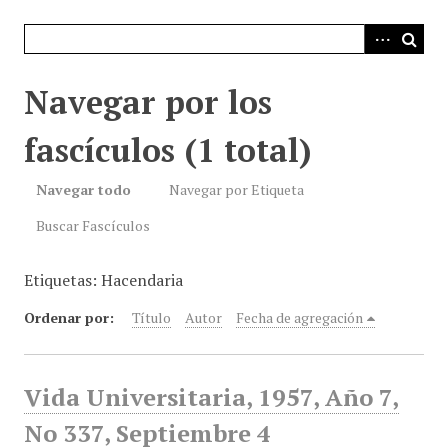
i
n
c
i
Navegar por los
p
a
fascículos (1 total)
l
Navegar todo
Navegar por Etiqueta
Buscar Fascículos
Etiquetas: Hacendaria
Ordenar por:
Título
Autor
Fecha de agregación
Vida Universitaria, 1957, Año 7,
No 337, Septiembre 4