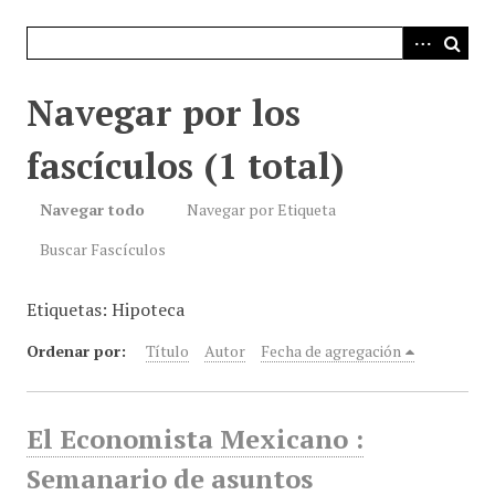
i
n
c
i
Navegar por los
p
a
fascículos (1 total)
l
Navegar todo
Navegar por Etiqueta
Buscar Fascículos
Etiquetas: Hipoteca
Ordenar por:
Título
Autor
Fecha de agregación
El Economista Mexicano :
Semanario de asuntos