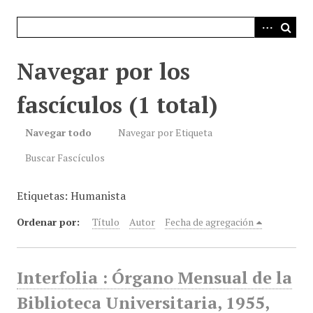
i
n
c
i
Navegar por los
p
a
fascículos (1 total)
l
Navegar todo
Navegar por Etiqueta
Buscar Fascículos
Etiquetas: Humanista
Ordenar por:
Título
Autor
Fecha de agregación
Interfolia : Órgano Mensual de la
Biblioteca Universitaria, 1955,