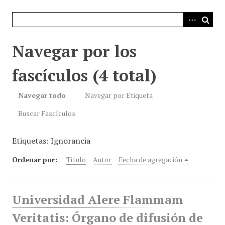
i
n
c
i
Navegar por los
p
a
fascículos (4 total)
l
Navegar todo
Navegar por Etiqueta
Buscar Fascículos
Etiquetas: Ignorancia
Ordenar por:
Título
Autor
Fecha de agregación
Universidad Alere Flammam
Veritatis: Órgano de difusión de