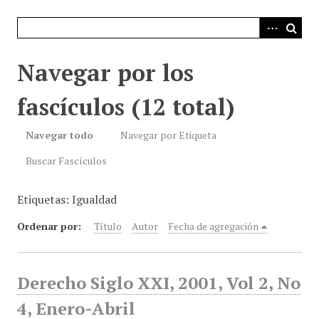
i
n
c
i
Navegar por los
p
a
fascículos (12 total)
l
Navegar todo
Navegar por Etiqueta
Buscar Fascículos
Etiquetas: Igualdad
Ordenar por:
Título
Autor
Fecha de agregación
Derecho Siglo XXI, 2001, Vol 2, No
4, Enero-Abril