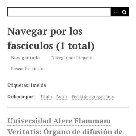
i
n
c
i
Navegar por los
p
a
fascículos (1 total)
l
Navegar todo
Navegar por Etiqueta
Buscar Fascículos
Etiquetas: Imelda
Ordenar por:
Título
Autor
Fecha de agregación
Universidad Alere Flammam
Veritatis: Órgano de difusión de