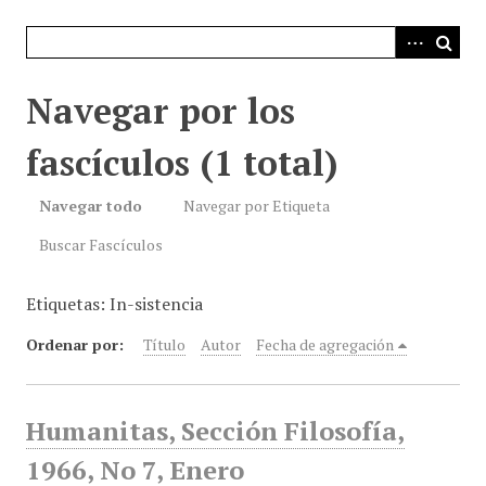
i
n
c
i
Navegar por los
p
a
fascículos (1 total)
l
Navegar todo
Navegar por Etiqueta
Buscar Fascículos
Etiquetas: In-sistencia
Ordenar por:
Título
Autor
Fecha de agregación
Humanitas, Sección Filosofía,
1966, No 7, Enero