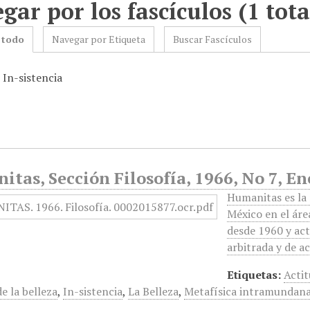
gar por los fascículos (1 tota
 todo
Navegar por Etiqueta
Buscar Fascículos
 In-sistencia
tas, Sección Filosofía, 1966, No 7, En
Humanitas es la 
México en el áre
desde 1960 y act
arbitrada y de a
Etiquetas:
Actit
de la belleza
,
In-sistencia
,
La Belleza
,
Metafísica intramundan