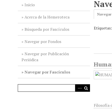
Nave
i
Inicio
n
Navegar
c
Acerca de la Hemeroteca
i
Etiquetas:
p
Búsqueda por Fascículos
a
l
Navegar por Fondos
Navegar por Publicación
Periódica
Humani
Navegar por Fascículos
Filosofía 