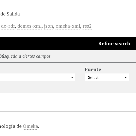
de Salida
,
dc-rdf
,
dcmes-xml
,
json
,
omeka-xml
,
rss2
Refine search
 búsqueda a ciertos campos
Fuente
nología de
Omeka
.