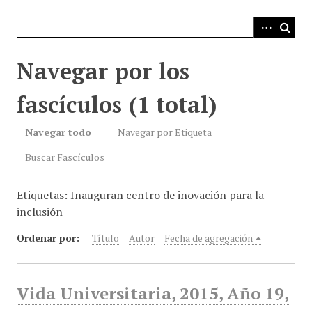
i
n
c
i
Navegar por los
p
a
fascículos (1 total)
l
Navegar todo
Navegar por Etiqueta
Buscar Fascículos
Etiquetas: Inauguran centro de inovación para la
inclusión
Ordenar por:
Título
Autor
Fecha de agregación
Vida Universitaria, 2015, Año 19,