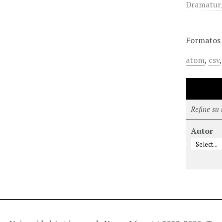
Dramaturg
Formatos 
atom
,
csv
Refine su
Autor