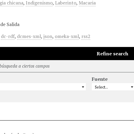
ia chicana
,
Indigenismo
,
Laberinto
,
Macaria
de Salida
,
dc-rdf
,
dcmes-xml
,
json
,
omeka-xml
,
rss2
Refine search
 búsqueda a ciertos campos
Fuente