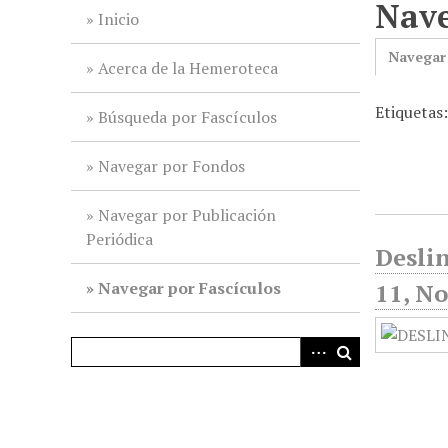
Nave
i
Inicio
n
Navegar
c
Acerca de la Hemeroteca
i
Etiquetas
p
Búsqueda por Fascículos
a
l
Navegar por Fondos
Navegar por Publicación
Periódica
Deslin
Navegar por Fascículos
11, No