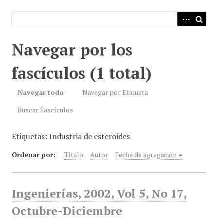
i
n
c
i
Navegar por los
p
a
fascículos (1 total)
l
Navegar todo
Navegar por Etiqueta
Buscar Fascículos
Etiquetas: Industria de esteroides
Ordenar por:
Título
Autor
Fecha de agregación
Ingenierías, 2002, Vol 5, No 17,
Octubre-Diciembre