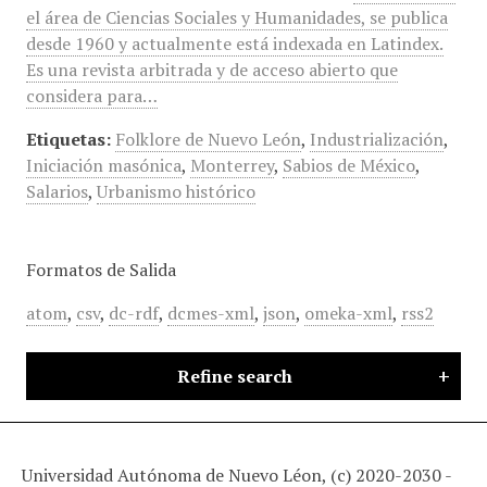
el área de Ciencias Sociales y Humanidades, se publica
desde 1960 y actualmente está indexada en Latindex.
Es una revista arbitrada y de acceso abierto que
considera para…
Etiquetas:
Folklore de Nuevo León
,
Industrialización
,
Iniciación masónica
,
Monterrey
,
Sabios de México
,
Salarios
,
Urbanismo histórico
Formatos de Salida
atom
,
csv
,
dc-rdf
,
dcmes-xml
,
json
,
omeka-xml
,
rss2
Refine search
Universidad Autónoma de Nuevo Léon, (c) 2020-2030 -