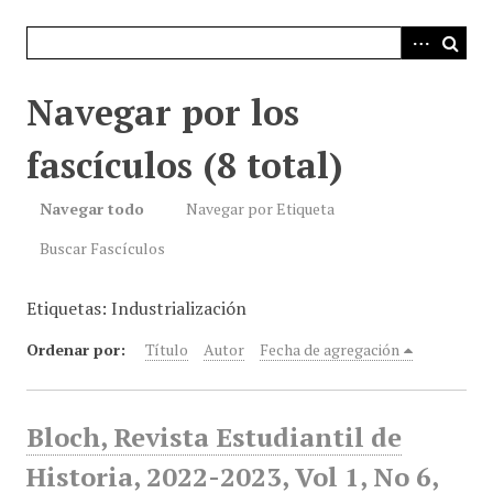
i
n
c
i
Navegar por los
p
a
fascículos (8 total)
l
Navegar todo
Navegar por Etiqueta
Buscar Fascículos
Etiquetas: Industrialización
Ordenar por:
Título
Autor
Fecha de agregación
Bloch, Revista Estudiantil de
Historia, 2022-2023, Vol 1, No 6,