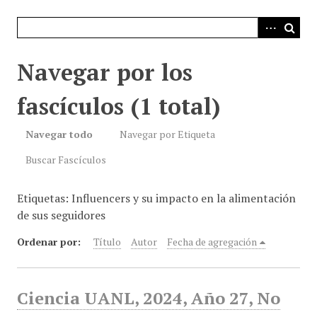
i
n
c
i
Navegar por los
p
a
fascículos (1 total)
l
Navegar todo
Navegar por Etiqueta
Buscar Fascículos
Etiquetas: Influencers y su impacto en la alimentación
de sus seguidores
Ordenar por:
Título
Autor
Fecha de agregación
Ciencia UANL, 2024, Año 27, No