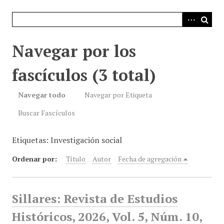
i
n
c
i
Navegar por los
p
a
fascículos (3 total)
l
Navegar todo
Navegar por Etiqueta
Buscar Fascículos
Etiquetas: Investigación social
Ordenar por:
Título
Autor
Fecha de agregación
Sillares: Revista de Estudios
Históricos, 2026, Vol. 5, Núm. 10,