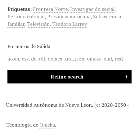
Etiquetas:
Frontera Norte
,
Investigación social
,
Período colonial
,
Provincia mexicana
,
Subsistencia
familiar
,
Televisión
,
Teodoro Larrey
Formatos de Salida
atom
,
csv
,
dc-rdf
,
dcmes-xml
,
json
,
omeka-xml
,
rss2
Refine search
Universidad Autónoma de Nuevo Léon, (c) 2020-2030 -
Tecnología de
Omeka
.