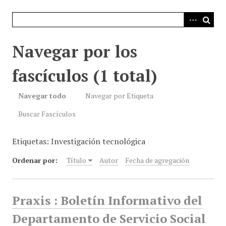
i
n
c
i
Navegar por los
p
a
fascículos (1 total)
l
Navegar todo
Navegar por Etiqueta
Buscar Fascículos
Etiquetas: Investigación tecnológica
Ordenar por:
Título
Autor
Fecha de agregación
Praxis : Boletín Informativo del
Departamento de Servicio Social