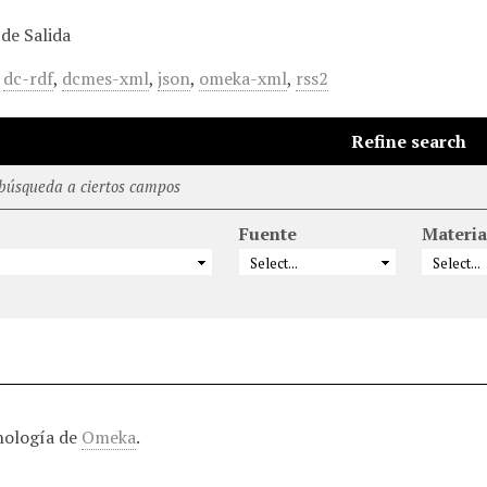
de Salida
,
dc-rdf
,
dcmes-xml
,
json
,
omeka-xml
,
rss2
Refine search
 búsqueda a ciertos campos
Fuente
Materia
nología de
Omeka
.