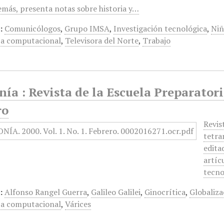
demás, presenta notas sobre historia y…
:
Comunicólogos
,
Grupo IMSA
,
Investigación tecnológica
,
Niñ
ía computacional
,
Televisora del Norte
,
Trabajo
nía : Revista de la Escuela Preparatori
ro
Revis
tetra
edita
artíc
tecno
:
Alfonso Rangel Guerra
,
Galileo Galilei
,
Ginocrítica
,
Globaliza
ía computacional
,
Várices