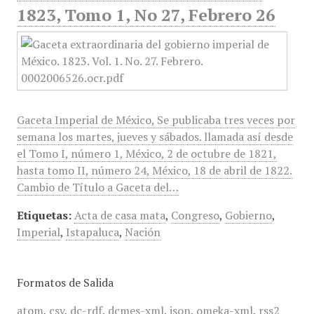
1823, Tomo 1, No 27, Febrero 26
Gaceta Imperial de México, Se publicaba tres veces por
semana los martes, jueves y sábados. llamada así desde
el Tomo I, número 1, México, 2 de octubre de 1821,
hasta tomo II, número 24, México, 18 de abril de 1822.
Cambio de Título a Gaceta del…
Etiquetas:
Acta de casa mata
,
Congreso
,
Gobierno
,
Imperial
,
Istapaluca
,
Nación
Formatos de Salida
atom
,
csv
,
dc-rdf
,
dcmes-xml
,
json
,
omeka-xml
,
rss2