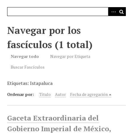
i
n
c
i
Navegar por los
p
a
fascículos (1 total)
l
Navegar todo
Navegar por Etiqueta
Buscar Fascículos
Etiquetas: Istapaluca
Ordenar por:
Título
Autor
Fecha de agregación
Gaceta Extraordinaria del
Gobierno Imperial de México,