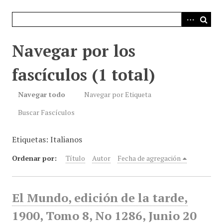
i
n
c
i
Navegar por los
p
a
fascículos (1 total)
l
Navegar todo
Navegar por Etiqueta
Buscar Fascículos
Etiquetas: Italianos
Ordenar por:
Título
Autor
Fecha de agregación
El Mundo, edición de la tarde,
1900, Tomo 8, No 1286, Junio 20