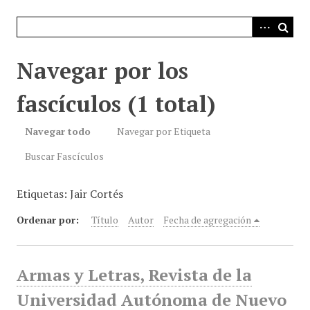
i
n
c
i
Navegar por los
p
a
fascículos (1 total)
l
Navegar todo
Navegar por Etiqueta
Buscar Fascículos
Etiquetas: Jair Cortés
Ordenar por:
Título
Autor
Fecha de agregación
Armas y Letras, Revista de la
Universidad Autónoma de Nuevo