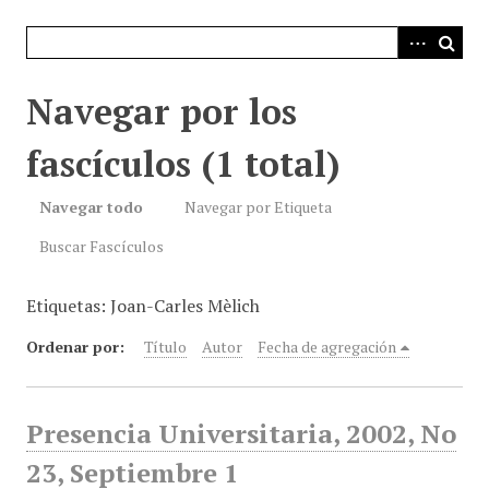
i
n
c
i
Navegar por los
p
a
fascículos (1 total)
l
Navegar todo
Navegar por Etiqueta
Buscar Fascículos
Etiquetas: Joan-Carles Mèlich
Ordenar por:
Título
Autor
Fecha de agregación
Presencia Universitaria, 2002, No
23, Septiembre 1