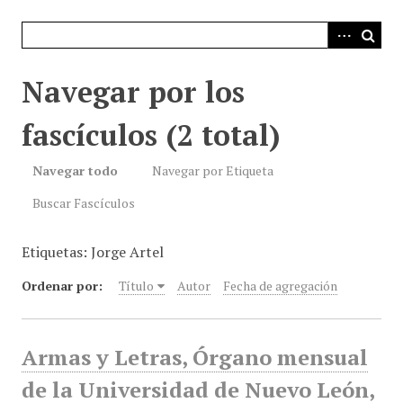
i
n
c
i
Navegar por los
p
a
fascículos (2 total)
l
Navegar todo
Navegar por Etiqueta
Buscar Fascículos
Etiquetas: Jorge Artel
Ordenar por:
Título
Autor
Fecha de agregación
Armas y Letras, Órgano mensual
de la Universidad de Nuevo León,