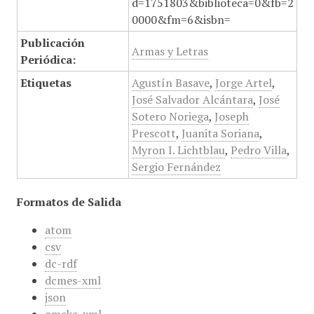
d=1751803&biblioteca=0&fb=2
0000&fm=6&isbn=
Publicación
Armas y Letras
Periódica:
Etiquetas
Agustín Basave
,
Jorge Artel
,
José Salvador Alcántara
,
José
Sotero Noriega
,
Joseph
Prescott
,
Juanita Soriana
,
Myron I. Lichtblau
,
Pedro Villa
,
Sergio Fernández
Formatos de Salida
atom
csv
dc-rdf
dcmes-xml
json